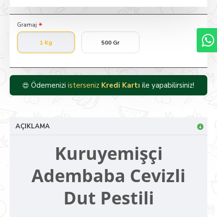
Gramaj
1 Kg
500 Gr
Ödemenizi
isterseniz
Kredi Kartı
ile yapabilirsiniz!
😍
AÇIKLAMA
Kuruyemişçi
Adembaba
Cevizli
Dut Pestili