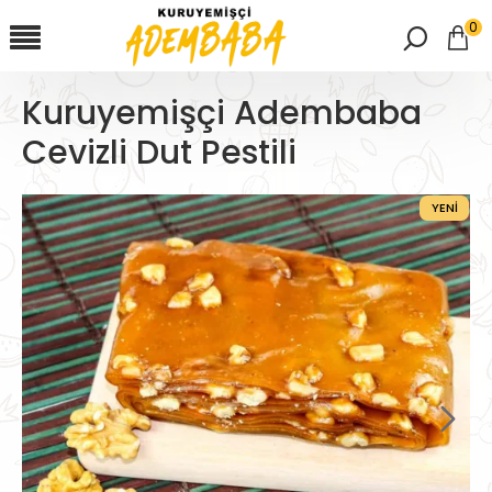
0
Kuruyemişçi Adembaba
Cevizli Dut Pestili
YENI