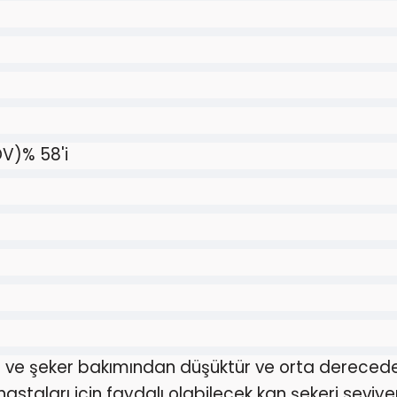
V)% 58'i
ve şeker bakımından düşüktür ve orta derecede li
astaları için faydalı olabilecek kan şekeri seviyen