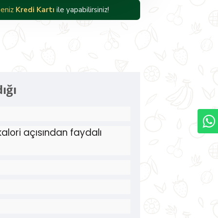
eniz
Havale/EFT
ile yapabilirsiniz!
ığı
kalori açısından faydalı