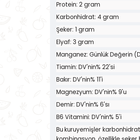
Protein: 2 gram
Karbonhidrat: 4 gram
Şeker: 1 gram
Elyaf: 3 gram
Manganez: Günlük Değerin (D
Tiamin: DV'nin% 22'si
Bakır: DV'nin% 11'i
Magnezyum: DV'nin% 9'u
Demir: DV'nin% 6'sı
B6 Vitamini: DV'nin% 5'i
Bu
kuruyemişler karbonhidrat 
kombinasyon, özellikle şeker h