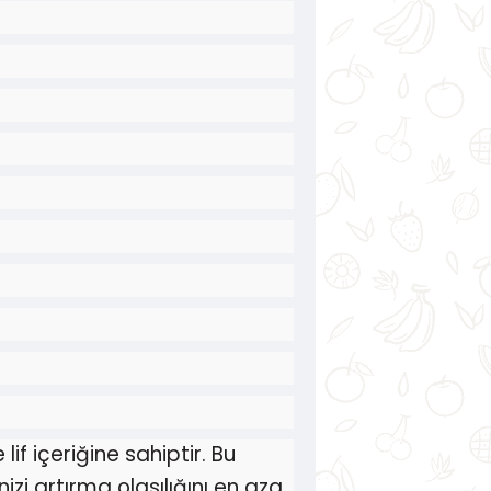
f içeriğine sahiptir. Bu
izi artırma olasılığını en aza