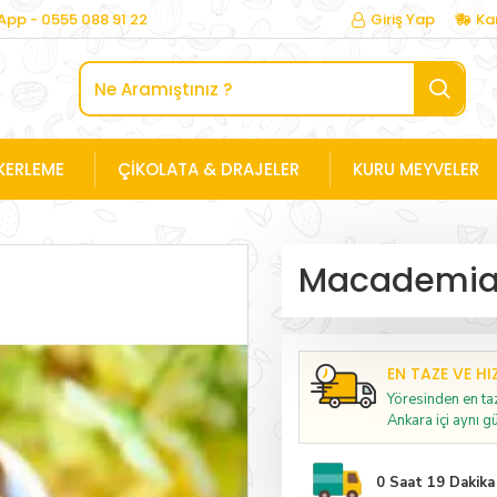
pp - 0555 088 91 22
Giriş Yap
Ka
KERLEME
ÇIKOLATA & DRAJELER
KURU MEYVELER
Macademia 
EN TAZE VE HI
Yöresinden en taz
Ankara içi aynı gü
0 Saat 19 Dakik