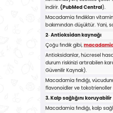
).
indirir.
(
PubMed Central
Macadamia fındıkları vitamin
bakımından düşüktür. Yani, sa
2
Antioksidan kaynağı
-
Çoğu fındık gibi,
macadamia 
Antioksidanlar, hücresel hasa
durum riskinizi artırabilen ka
Güvenilir Kaynak).
Macadamia fındığı, vücudunu
flavonoidler ve tokotrienoller
3. Kalp sağlığını koruyabilir
Macadamia fındığı, kalp sağ