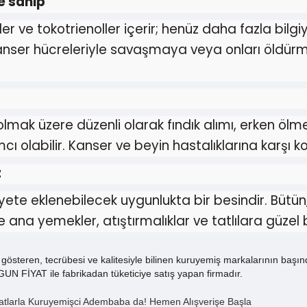
re sahip
r ve tokotrienoller içerir; henüz daha fazla bilgi
anser hücreleriyle savaşmaya veya onları öldür
ak üzere düzenli olarak fındık alımı, erken ölme r
 olabilir. Kanser ve beyin hastalıklarına karşı k
z
iyete eklenebilecek uygunlukta bir besindir. Bütü
ana yemekler, atıştırmalıklar ve tatlılara güzel bi
österen, tecrübesi ve kalitesiyle bilinen kuruyemiş markalarının başın
N FİYAT ile fabrikadan tüketiciye satış yapan firmadır.
atlarla Kuruyemişci Adembaba da! Hemen Alışverişe Başla