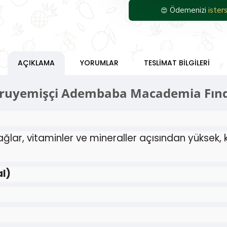
Ödemenizi
isters
😍
AÇIKLAMA
YORUMLAR
TESLIMAT BILGILERI
ruyemişçi Adembaba Macademia Fınd
ağlar, vitaminler ve mineraller açısından yüksek, 
al)