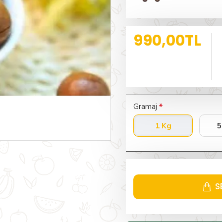
990,00TL
Gramaj
1 Kg
5
S