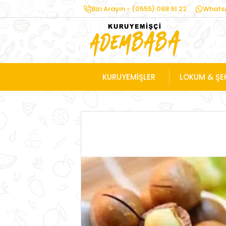
Bizi Arayın - (0555) 088 91 22
WhatsA
KURUYEMİŞLER
LOKUM & ŞE