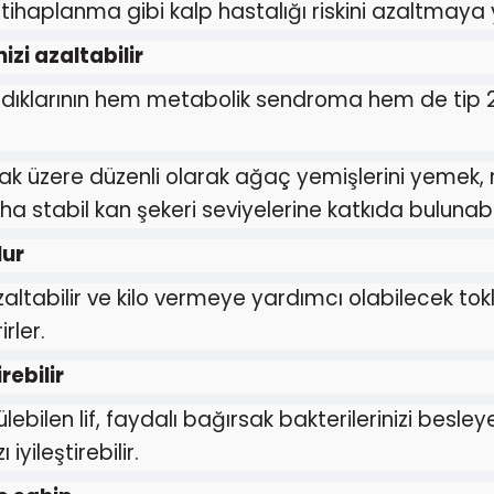
ltihaplanma gibi kalp hastalığı riskini azaltmaya 
zi azaltabilir
ıklarının hem metabolik sendroma hem de tip 2
k üzere düzenli olarak ağaç yemişlerini yemek, 
a stabil kan şekeri seviyelerine katkıda bulunabil
lur
azaltabilir ve kilo vermeye yardımcı olabilecek tokl
rler.
rebilir
bilen lif, faydalı bağırsak bakterilerinizi besley
iyileştirebilir.