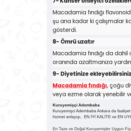
7
-
Kanser önleyici özellikle
Macadamia fındığı flavonoidle
şu ana kadar ki çalışmalar k
gösterdi.
8
- Ömrü uzatır
Macadamia fındığı da dahil olm
oranında azaltmanıza yardımcı
9
-
Diyetinize ekleyebilirsini
Macadamia fındığı
, çoğu d
veya ezme olarak yenebilir ve 
Kuruyemişçi Adembaba
Kuruyemişci Adembaba Ankara da faaliyet g
hizmet anlayışı,
EN İYİ KALİTE ve EN UYGU
En Taze ve Doğal Kuruyemişler Uygun Fiy