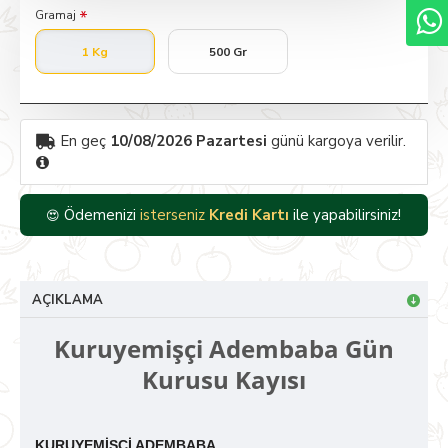
Gramaj
1 Kg
500 Gr
En geç
10/08/2026 Pazartesi
günü kargoya verilir.
Ödemenizi
isterseniz
Havale/EFT
ile yapabilirsiniz!
😍
AÇIKLAMA
Kuruyemişçi Adembaba Gün
Kurusu Kayısı
KURUYEMİŞÇİ ADEMBABA