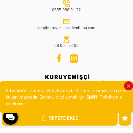
0555 088 91 22
info@kuruyemisciadembaba.com
08:00 - 23:00
Sitemizde sizlere özelleştirilmiş bir hizmet sunmak için çerez
kullanılmaktadır. Detaylı bilgi almak için
Gizlilik Politikamızı
inceleyiniz.
.
Copyright © 2022, Tüm Hakları Saklıdır. Kuruyemişçi
SEPETE EKLE
Adembaba