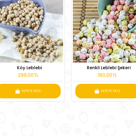
Köy Leblebi
Renkli Leblebi Şekeri
299,00TL
190,00TL
SEPETE EKLE
SEPETE EKLE