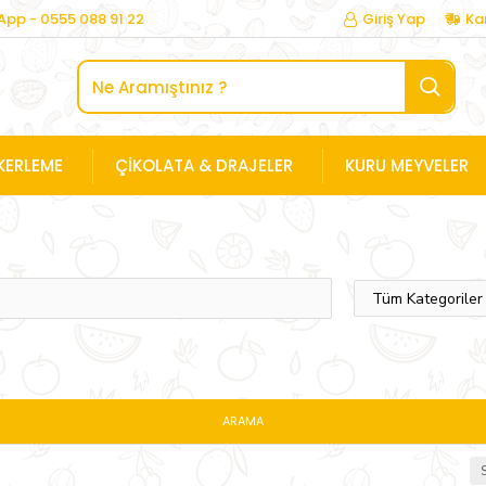
pp - 0555 088 91 22
Giriş Yap
Ka
KERLEME
ÇIKOLATA & DRAJELER
KURU MEYVELER
ARAMA
S