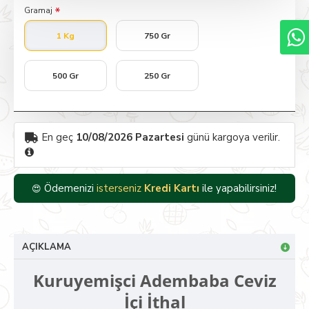
Gramaj
1 Kg
750 Gr
500 Gr
250 Gr
En geç
10/08/2026 Pazartesi
günü kargoya verilir.
Ödemenizi
isterseniz
Kredi Kartı
ile yapabilirsiniz!
😍
AÇIKLAMA
Kuruyemişci Adembaba Ceviz
İçi İthal