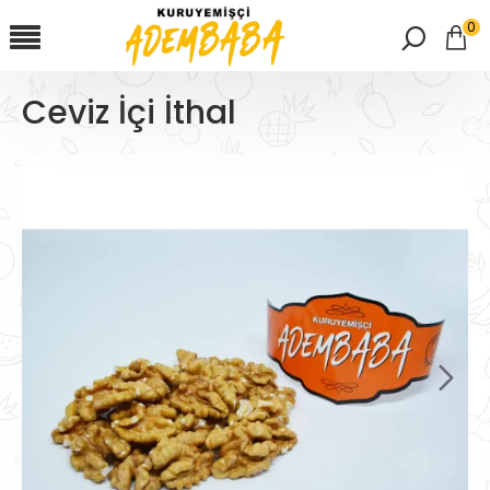
0
Ceviz İçi İthal