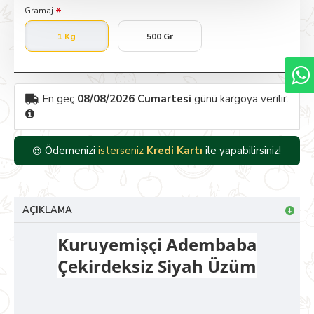
Gramaj
1 Kg
500 Gr
En geç
08/08/2026 Cumartesi
günü kargoya verilir.
Ödemenizi
isterseniz
Kredi Kartı
ile yapabilirsiniz!
😍
AÇIKLAMA
Kuruyemişçi Adembaba
Çekirdeksiz Siyah Üzüm