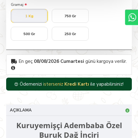
Gramaj
1 Kg
750 Gr
500 Gr
250 Gr
En geç
08/08/2026 Cumartesi
günü kargoya verilir.
Ödemenizi
isterseniz
Kredi Kartı
ile yapabilirsiniz!
😍
AÇIKLAMA
Kuruyemişçi Adembaba Özel
Buruk Dağ İnciri