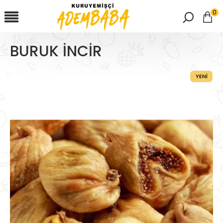
0
BURUK İNCİR
YENI